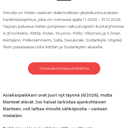
Minulla on Kelan vaativan lääkinnällisen yksilökuntoutuksen
hankintasopimus, joka on voimassa ajalla 1.1.2023 – 31.12.2026.
Tarjoan palvelua Kelan pohjoisen vakuutuspiirin kuntaryhmissä
4 (Enontekiö, Kittilä, Kolari, Muonio, Pello, Ylitornio) ja 5 (Inari,
Kemijärvi, Pelkosenniemi, Salla, Savukoski, Sodankylä, Utsjoki).
Teen pääasiassa töitä Kittilän ja Sodankylän alueella.
Omavalvontasuunnitelma
Asiakaspaikkani ovat juuri nyt täynnä (6/2026), mutta
tilanteet elävät. Jos haluat tarkistaa ajankohtaisen
tilanteen, voit laittaa minulle sähköpostia – vastaan
mieleläni.