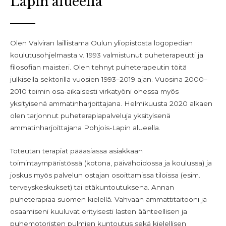
Lapin alueella
Olen Valviran laillistama Oulun yliopistosta logopedian
koulutusohjelmasta v. 1993 valmistunut puheterapeutti ja
filosofian maisteri. Olen tehnyt puheterapeutin töitä
julkisella sektorilla vuosien 1993–2019 ajan. Vuosina 2000–
2010 toimin osa-aikaisesti virkatyöni ohessa myös
yksityisenä ammatinharjoittajana. Helmikuusta 2020 alkaen
olen tarjonnut puheterapiapalveluja yksityisenä
ammatinharjoittajana Pohjois-Lapin alueella.
Toteutan terapiat pääasiassa asiakkaan
toimintaympäristössä (kotona, päivähoidossa ja koulussa) ja
joskus myös palvelun ostajan osoittamissa tiloissa (esim.
terveyskeskukset) tai etäkuntoutuksena. Annan
puheterapiaa suomen kielellä. Vahvaan ammattitaitooni ja
osaamiseni kuuluvat erityisesti lasten äänteellisen ja
puhemotoristen pulmien kuntoutus sekä kielellisen