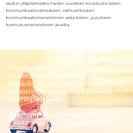
laadun ylläpitämiseksi hankin vuosittain koulutusta lasten
kommunikaatiovalmiuksien, vaihtoehtoisten
kommunikaatiomenetelmien sekä kielen- ja puheen
kuntoutusmenetelmien alueilta.
"Vahvuuksiani ovat iloisuus,
luotettavuus, kärsivällisyys ja
läsnäolo, jonka avulla pyrin tukemaan
ja motivoimaan asiakasta ja hänen
lähiympäristöään.
Puheterapiassa huomioin aina lapsen
luonteen ja mielenkiinnon kohteet."