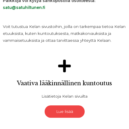
Paikkoja voi kysyä sähköpostilla
osoitteesta:
satu@satuhiltunen.fi
Voit tutustua Kelan sivustoihin, joilla on tarkempaa tietoa Kelan
etuuksista, kuten kuntoutuksesta, matkakorvauksista ja
vammaisetuuksista ja ottaa tarvittaessa yhteyttä Kelaan.
Vaativa lääkinnällinen kuntoutus
Lisätietoja Kelan sivuilta
Lue lisää